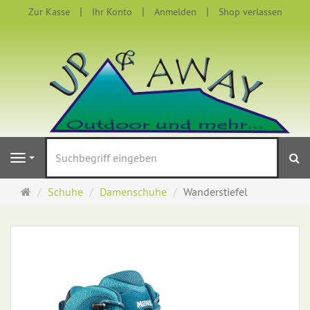
Zur Kasse
Ihr Konto
Anmelden
Shop verlassen
S
Navigation
Startseite
Schuhe
Damenschuhe
Wanderstiefel