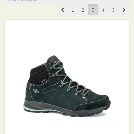
Prev
Nex
1
2
3
4
5