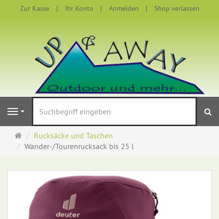
Zur Kasse
Ihr Konto
Anmelden
Shop verlassen
S
Navigation
Startseite
Rucksäcke und Taschen
Wander-/Tourenrucksack bis 25 l