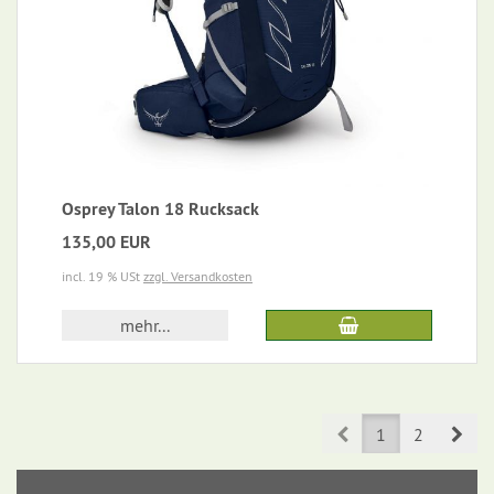
Osprey Talon 18 Rucksack
135,00 EUR
incl. 19 % USt
zzgl. Versandkosten
mehr...
Prev
Nex
1
2