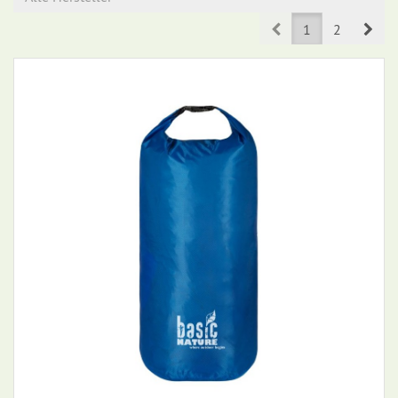
Prev
Nex
1
2