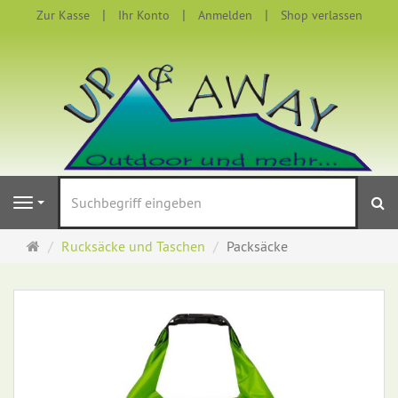
Zur Kasse
Ihr Konto
Anmelden
Shop verlassen
S
Navigation
Startseite
Rucksäcke und Taschen
Packsäcke