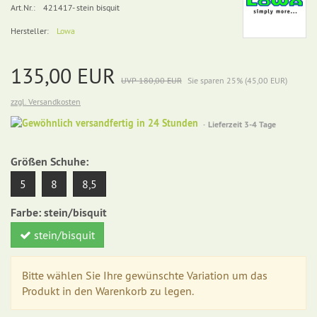
Art.Nr.:
421417- stein bisquit
Hersteller:
Lowa
135,00 EUR
UVP 180,00 EUR
Sie sparen 25% (45,00 EUR)
zzgl. Versandkosten
Gewöhnlich
Lieferzeit 3-4 Tage
versandfertig
in
Größen Schuhe:
24
Stunden
5
8
8,5
Farbe:
stein/bisquit
stein/bisquit
Bitte wählen Sie Ihre gewünschte Variation um das
Produkt in den Warenkorb zu legen.