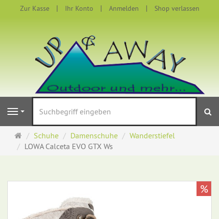
Zur Kasse
Ihr Konto
Anmelden
Shop verlassen
S
Navigation
Startseite
Schuhe
Damenschuhe
Wanderstiefel
LOWA Calceta EVO GTX Ws
%