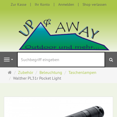
Zur Kasse
Ihr Konto
Anmelden
Shop verlassen
S
Navigation
Startseite
Zubehör
Beleuchtung
Taschenlampen
Walther PL31r Pocket Light