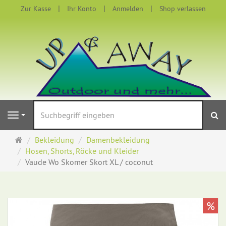
Zur Kasse
Ihr Konto
Anmelden
Shop verlassen
S
Navigation
Startseite
Bekleidung
Damenbekleidung
Hosen, Shorts, Röcke und Kleider
Vaude Wo Skomer Skort XL / coconut
%