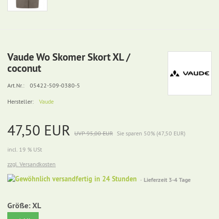
Vaude Wo Skomer Skort XL /
coconut
Art.Nr.:
05422-509-0380-5
Hersteller:
Vaude
47,50 EUR
UVP 95,00 EUR
Sie sparen 50% (47,50 EUR)
incl. 19 % USt
zzgl. Versandkosten
Gewöhnlich
Lieferzeit 3-4 Tage
versandfertig
in
Größe:
XL
24
Stunden