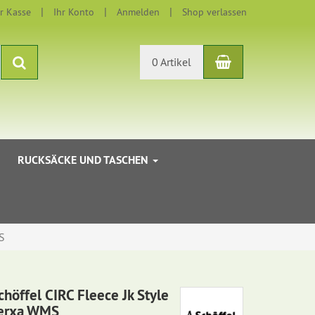
r Kasse
Ihr Konto
Anmelden
Shop verlassen
Warenkorb
Suchen
0 Artikel
RUCKSÄCKE UND TASCHEN
S
chöffel CIRC Fleece Jk Style
erxa WMS