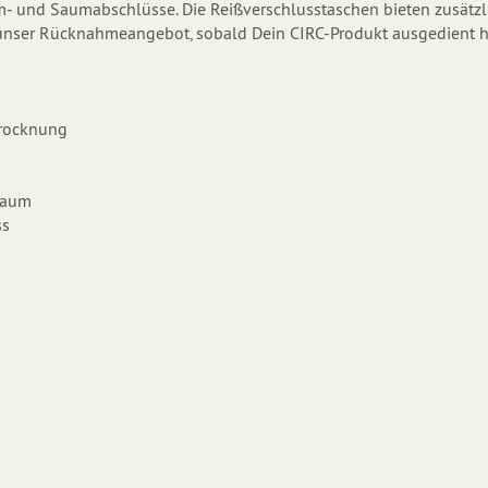
rm- und Saumabschlüsse. Die Reißverschlusstaschen bieten zusätzli
unser Rücknahmeangebot, sobald Dein CIRC-Produkt ausgedient hat
Trocknung
saum
ss