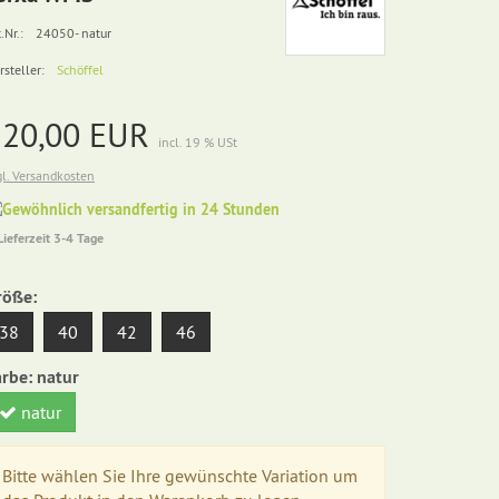
.Nr.:
24050- natur
rsteller:
Schöffel
120,00 EUR
incl. 19 % USt
gl. Versandkosten
Gewöhnlich
versandfertig
Lieferzeit 3-4 Tage
in
24
Stunden
röße:
38
40
42
46
arbe:
natur
natur
Bitte wählen Sie Ihre gewünschte Variation um