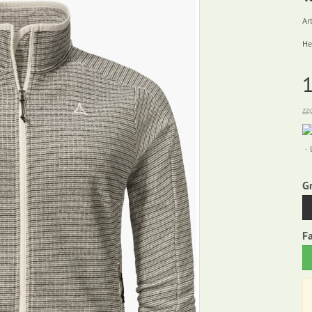
Art
He
zz
G
F