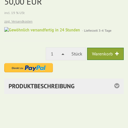
50,00 EUR
incl. 19 % USt
zzgl. Versandkosten
Gewöhnlich
Lieferzeit 3-4 Tage
versandfertig
in
24
Stunden
1
Stück
Warenkorb
PRODUKTBESCHREIBUNG