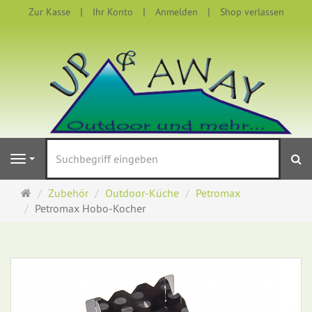
Zur Kasse
Ihr Konto
Anmelden
Shop verlassen
S
Navigation
Startseite
Zubehör
Outdoor-Küche
Petromax
Petromax Hobo-Kocher