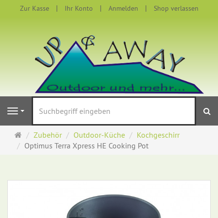
Zur Kasse
Ihr Konto
Anmelden
Shop verlassen
S
Navigation
Startseite
Zubehör
Outdoor-Küche
Kochgeschirr
Optimus Terra Xpress HE Cooking Pot