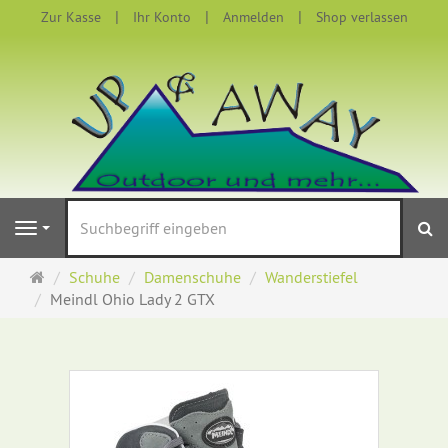
Zur Kasse
Ihr Konto
Anmelden
Shop verlassen
S
Navigation
Startseite
Schuhe
Damenschuhe
Wanderstiefel
Meindl Ohio Lady 2 GTX