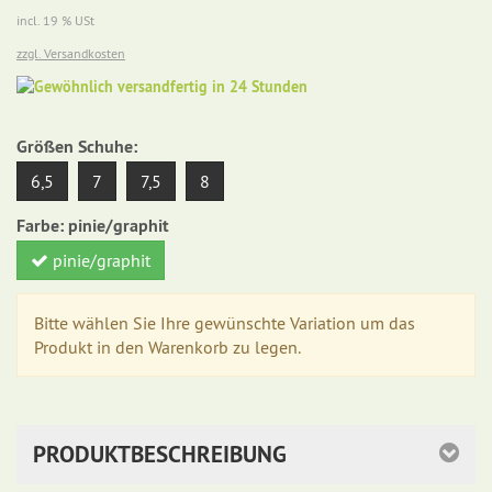
incl. 19 % USt
zzgl. Versandkosten
Gewöhnlich
versandfertig
in
Größen Schuhe:
24
Stunden
6,5
7
7,5
8
Farbe:
pinie/graphit
pinie/graphit
Bitte wählen Sie Ihre gewünschte Variation um das
Produkt in den Warenkorb zu legen.
PRODUKTBESCHREIBUNG