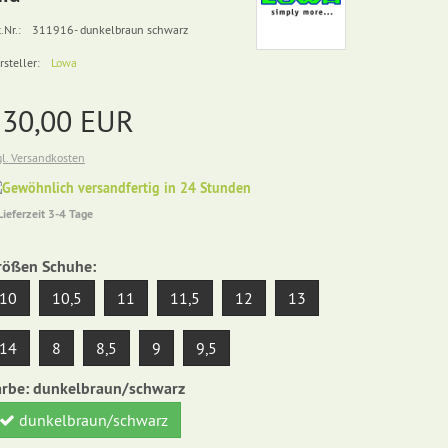
.Nr.:
311916- dunkelbraun schwarz
rsteller:
Lowa
230,00 EUR
gl. Versandkosten
Gewöhnlich
versandfertig
Lieferzeit 3-4 Tage
in
24
Stunden
rößen Schuhe:
10
10,5
11
11,5
12
13
14
8
8,5
9
9,5
arbe:
dunkelbraun/schwarz
dunkelbraun/schwarz