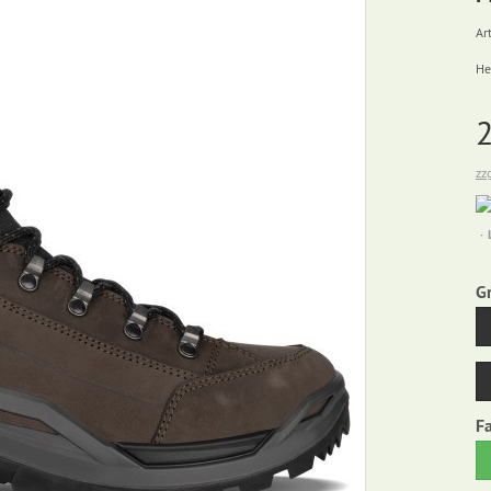
Art
He
zz
G
F