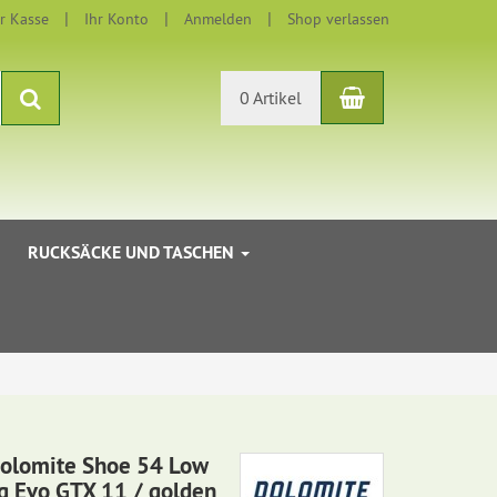
r Kasse
Ihr Konto
Anmelden
Shop verlassen
Warenkorb
Suchen
0 Artikel
RUCKSÄCKE UND TASCHEN
olomite Shoe 54 Low
g Evo GTX 11 / golden