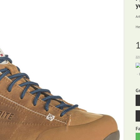
y
Art
He
zz
G
F