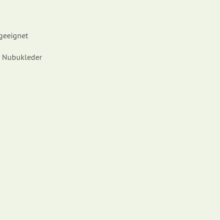
 geeignet
m Nubukleder