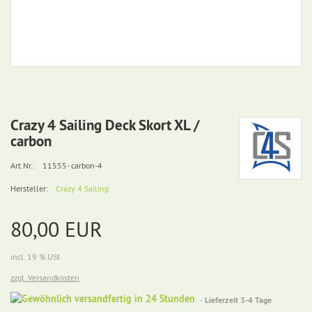
Crazy 4 Sailing Deck Skort XL /
carbon
Art.Nr.:
11555- carbon-4
Hersteller:
Crazy 4 Sailing
80,00 EUR
incl. 19 % USt
zzgl. Versandkosten
Gewöhnlich
Lieferzeit 3-4 Tage
versandfertig