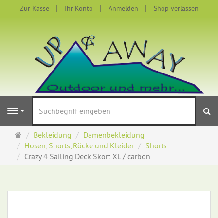
Zur Kasse
Ihr Konto
Anmelden
Shop verlassen
S
Navigation
Startseite
Bekleidung
Damenbekleidung
Hosen, Shorts, Röcke und Kleider
Shorts
Crazy 4 Sailing Deck Skort XL / carbon