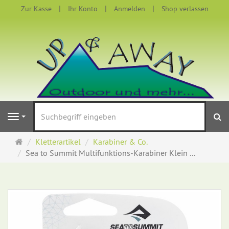
Zur Kasse
Ihr Konto
Anmelden
Shop verlassen
S
Navigation
Startseite
Kletterartikel
Karabiner & Co.
Sea to Summit Multifunktions-Karabiner Klein ...