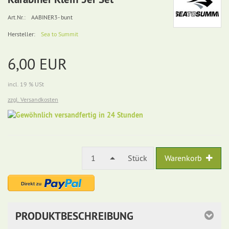
Art.Nr.:
AABINER3- bunt
Hersteller:
Sea to Summit
6,00 EUR
incl. 19 % USt
zzgl. Versandkosten
Gewöhnlich
versandfertig
in
24
Stunden
1
Stück
Warenkorb
PRODUKTBESCHREIBUNG