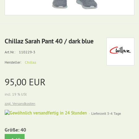
Chillaz Sarah Pant 40 / dark blue
Art.Nr.:
110229-3
Hersteller:
Chillaz
95,00 EUR
incl. 19 % USt
zzgl. Versandkosten
Gewöhnlich
Lieferzeit 3-4 Tage
versandfertig
in
Größe:
40
24
Stunden