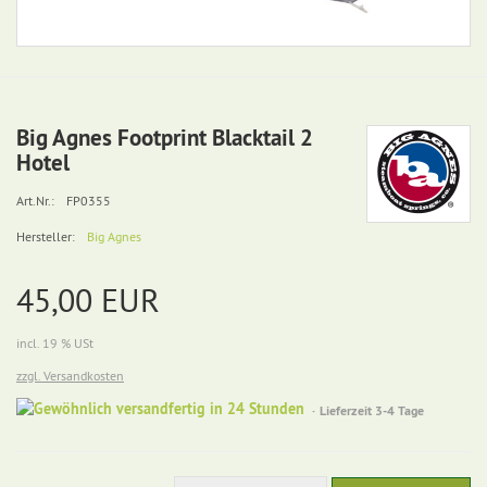
Big Agnes Footprint Blacktail 2
Hotel
Art.Nr.:
FP0355
Hersteller:
Big Agnes
45,00 EUR
incl. 19 % USt
zzgl. Versandkosten
Gewöhnlich
Lieferzeit 3-4 Tage
versandfertig
in
24
Stunden