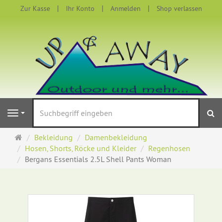
Zur Kasse
Ihr Konto
Anmelden
Shop verlassen
S
Navigation
Startseite
Bekleidung
Damenbekleidung
Hosen, Shorts, Röcke und Kleider
Regenhosen
Bergans Essentials 2.5L Shell Pants Woman