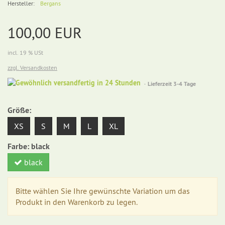
Hersteller:
Bergans
100,00 EUR
incl. 19 % USt
zzgl. Versandkosten
Gewöhnlich
Lieferzeit 3-4 Tage
versandfertig
in
Größe:
24
Stunden
XS
S
M
L
XL
Farbe:
black
black
Bitte wählen Sie Ihre gewünschte Variation um das
Produkt in den Warenkorb zu legen.