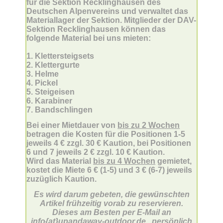
für die Sektion Recklinghausen des
Deutschen Alpenvereins und verwaltet das
Materiallager der Sektion. Mitglieder der DAV-
Sektion Recklinghausen können das
folgende Material bei uns mieten:
1. Klettersteigsets
2. Klettergurte
3. Helme
4. Pickel
5. Steigeisen
6. Karabiner
7. Bandschlingen
Bei einer Mietdauer von
bis zu 2 Wochen
betragen die Kosten für die Positionen 1-5
jeweils 4 € zzgl. 30 € Kaution, bei Positionen
6 und 7 jeweils 2 € zzgl. 10 € Kaution.
Wird das Material
bis zu 4 Wochen
gemietet,
kostet die Miete 6 € (1-5) und 3 € (6-7) jeweils
zuzüglich Kaution.
Es wird darum gebeten, die gewünschten
Artikel frühzeitig vorab zu reservieren.
Dieses am Besten per E-Mail an
info{at}upandaway-outdoor.de
,
persönlich