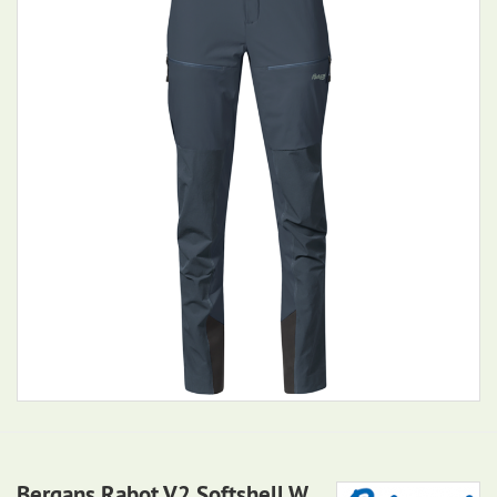
Bergans Rabot V2 Softshell W