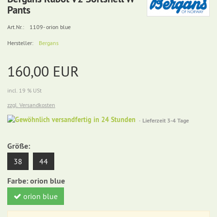
Pants
Art.Nr.:
1109- orion blue
Hersteller:
Bergans
160,00 EUR
incl. 19 % USt
zzgl. Versandkosten
Gewöhnlich
Lieferzeit 3-4 Tage
versandfertig
in
Größe:
24
Stunden
38
44
Farbe:
orion blue
orion blue