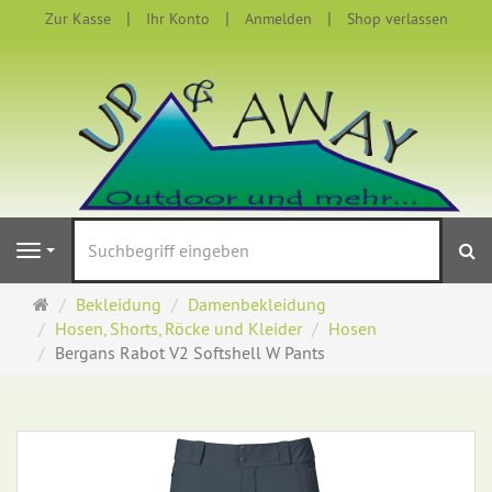
Zur Kasse
Ihr Konto
Anmelden
Shop verlassen
S
Navigation
Startseite
Bekleidung
Damenbekleidung
Hosen, Shorts, Röcke und Kleider
Hosen
Bergans Rabot V2 Softshell W Pants