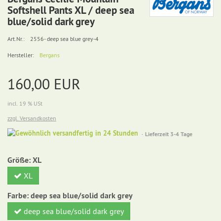
Softshell Pants XL / deep sea
blue/solid dark grey
Art.Nr.:
2556- deep sea blue grey-4
Hersteller:
Bergans
160,00 EUR
incl. 19 % USt
zzgl. Versandkosten
Gewöhnlich
Lieferzeit 3-4 Tage
versandfertig
in
Größe:
XL
24
Stunden
XL
Farbe:
deep sea blue/solid dark grey
deep sea blue/solid dark grey