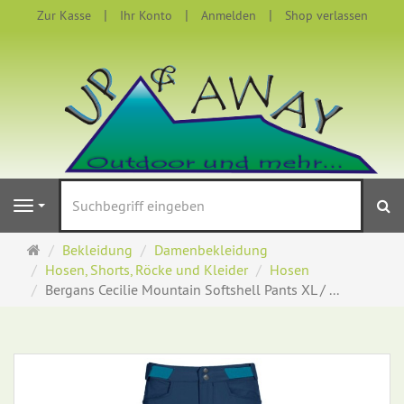
Zur Kasse
Ihr Konto
Anmelden
Shop verlassen
S
Navigation
Startseite
Bekleidung
Damenbekleidung
Hosen, Shorts, Röcke und Kleider
Hosen
Bergans Cecilie Mountain Softshell Pants XL / ...